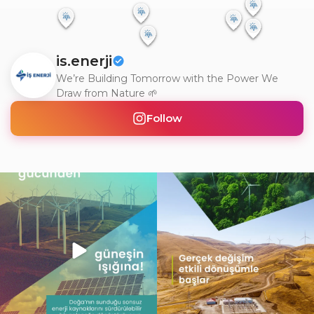
is.enerji
We’re Building Tomorrow with the Power We
Draw from Nature 🌱
Follow
Doğanın gücünü teknolojiyle
Gerçek dönüşüm, yalnızca değişimi
buluşturarak, yarının
...
görmek değil; o
...
2
0
6
0