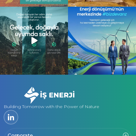
Gelecek, doğayla uyum içinde atılan
Enerji dönüşümünün merkezinde,
adımlarla
...
daha sürdürülebilir
...
13
0
10
0
Building Tomorrow with the Power of Nature
Corporate