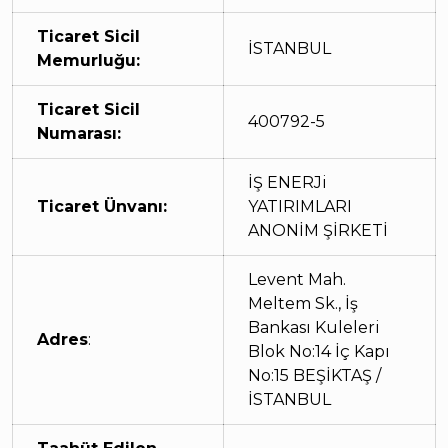
Ticaret Sicil
İSTANBUL
Memurluğu:
Ticaret Sicil
400792-5
Numarası:
İŞ ENERJi
Ticaret Ünvanı:
YATIRIMLARI
ANONİM ŞİRKETİ
Levent Mah.
Meltem Sk., İş
Bankası Kuleleri
Adres
:
Blok No:14 İç Kapı
No:15 BEŞİKTAŞ /
İSTANBUL