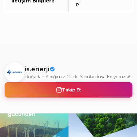
İletişim Bilgileri:
r/
is.enerji
Doğadan Aldığımız Güçle Yarınları İnşa Ediyoruz 🌱
Takip Et
Doğanın gücünü teknolojiyle
Gerçek dönüşüm, yalnızca değişimi
buluşturarak, yarının
...
görmek değil; o
...
2
0
6
0