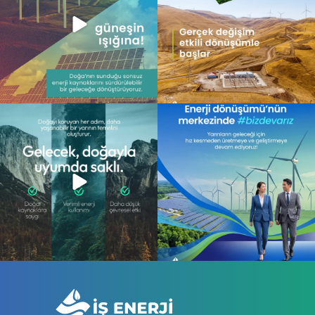
Gelecek, doğayla uyum içinde atılan
Enerji dönüşümünün merkezinde,
adımlarla
...
daha sürdürülebilir
...
13
0
10
0