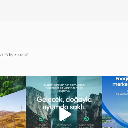
şa Ediyoruz 🌱
ğişimi görmek
Gelecek, doğayla uyum içinde atılan
Enerji dön
adımlarla
...
13
0