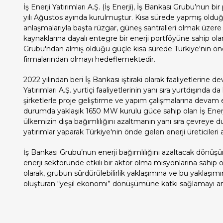
İş Enerji Yatırımları A.Ş. (İş Enerji), İş Bankası Grubu’nun bi
yılı Ağustos ayında kurulmuştur. Kısa sürede yapmış olduğ
anlaşmalarıyla başta rüzgar, güneş santralleri olmak üzere y
kaynaklarına dayalı entegre bir enerji portföyüne sahip olan
Grubu'ndan almış olduğu güçle kısa sürede Türkiye'nin ön
firmalarından olmayı hedeflemektedir.
2022 yılından beri İş Bankası iştiraki olarak faaliyetlerine 
Yatırımları A.Ş. yurtiçi faaliyetlerinin yanı sıra yurtdışında
şirketlerle proje geliştirme ve yapım çalışmalarına deva
durumda yaklaşık 1650 MW kurulu güce sahip olan İş Enerj
ülkemizin dışa bağımlılığını azaltmanın yanı sıra çevreye du
yatırımlar yaparak Türkiye'nin önde gelen enerji üreticileri 
İş Bankası Grubu’nun enerji bağımlılığını azaltacak dön
enerji sektöründe etkili bir aktör olma misyonlarına sahip ol
olarak, grubun sürdürülebilirlik yaklaşımına ve bu yaklaşımın
oluşturan “yeşil ekonomi” dönüşümüne katkı sağlamayı a