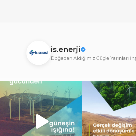
is.enerji
Doğadan Aldığımız Güçle Yarınları İn
Doğanın gücünü teknolojiyle buluşturarak,
Gerçek dönüşüm, yalnızca de
yarının
...
değil; o
...
2
0
6
0