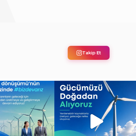
Takip Et
üşümünün merkezinde, daha
Gücümüzü doğadan alıyor, geleceğe nefes
sürdürülebilir
...
oluyoruz.
...
10
0
12
0