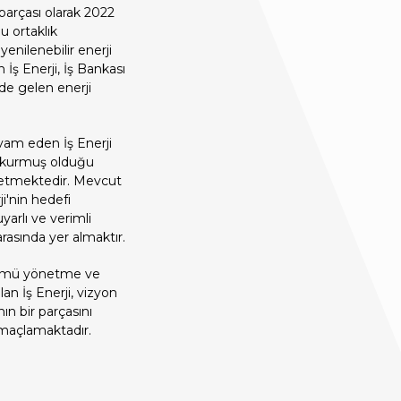
r parçası olarak 2022
u ortaklık
enilenebilir enerji
 İş Enerji, İş Bankası
de gelen enerji
devam eden İş Enerji
 da kurmuş olduğu
m etmektedir. Mevcut
i'nin hedefi
yarlı ve verimli
arasında yer almaktır.
üşümü yönetme ve
an İş Enerji, vizyon
ın bir parçasını
maçlamaktadır.