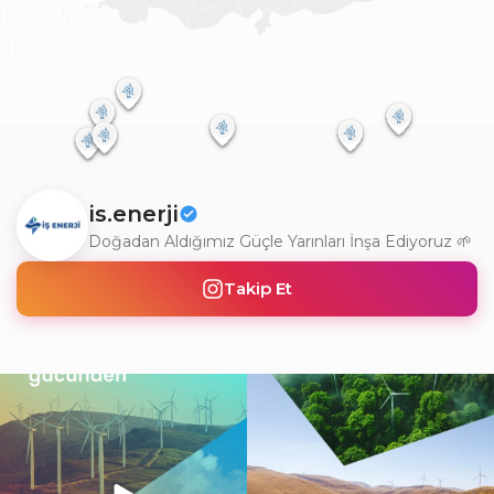
is.enerji
Doğadan Aldığımız Güçle Yarınları İnşa Ediyoruz 🌱
Takip Et
Doğanın gücünü teknolojiyle
Gerçek dönüşüm, yalnızca değişimi
buluşturarak, yarının
...
görmek değil; o
...
2
0
6
0