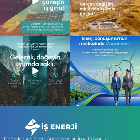
Gelecek, doğayla uyum içinde atılan
Enerji dönüşümünün merkezinde,
adımlarla
...
daha sürdürülebilir
...
13
0
10
0
Doğadan Aldığımız Güçle Yarınları İnşa Ediyoruz